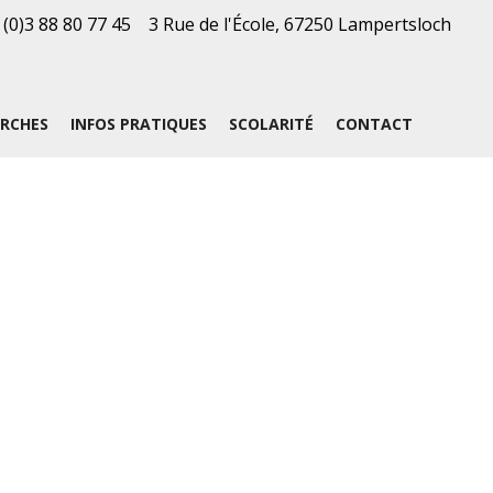
 (0)3 88 80 77 45
3 Rue de l'École, 67250 Lampertsloch
RCHES
INFOS PRATIQUES
SCOLARITÉ
CONTACT
VIL : PIÈCES
RPI
ITÉ ETC...
INSCRIPTIONS &
ON DE LA SALLE
ADMISSIONS
TES
PÉRISCOLAIRES
COMMUNAUTÉ DE
COMMUNE