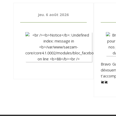
jeu. 6 août 2026
Bravo Gu
dévouem
t'accomp
🐌🐌