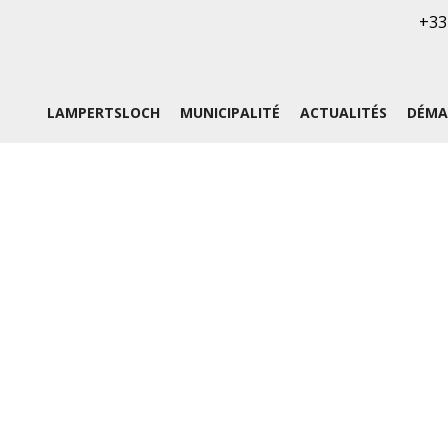
+33
LAMPERTSLOCH
MUNICIPALITÉ
ACTUALITÉS
DÉMA
HISTOIRE
ÉQUIPE MUNICIPALE
ÉTAT CI
D'IDENT
LIEUX ET
COMMISSIONS
MONUMENTS
LOCATI
DES FÊ
BULLETINS
PHOTOS
D'INFORMATIONS
SENTIER HISTORIQUE
COMPTES RENDUS DU
CONSEIL MUNICIPAL
PLAN DU VILLAGE
ARRÊTÉS MUNICIPAUX
LES MAIRES DE
LAMPERTSLOCH
PERSONNAGES
CÉLÈBRES